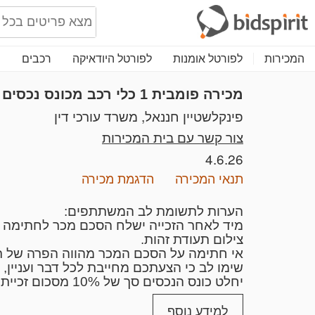
המכירות
לפורטל אומנות
לפורטל היודאיקה
רכבים
נ
מכירה פומבית 1
כלי רכב מכונס נכסים
פינקלשטיין חננאל, משרד עורכי דין
צור קשר עם בית המכירות
4.6.26
תנאי המכירה
הדגמת מכירה
הערות לתשומת לב המשתתפים:
מיד לאחר הזכייה ישלח הסכם מכר לחתימה די
צילום תעודת זהות.
אי חתימה על הסכם המכר מהווה הפרה של ת
שימו לב כי הצעתכם מחייבת לכל דבר ועניין,
יחלט כונס הנכסים סך של 10% מסכום זכייתכם כפיצוי מוסכם.
ככל שברשותכם תו סחר והנכם מבקש להוסיפו,
למידע נוסף
(ככל שמדובר בחברה). למען הסר ספק, יובהר