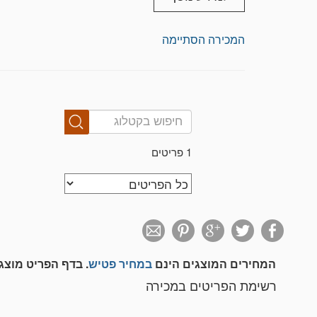
**הנתונים לגבי הרכבים המפורסמים באתר זה ה
(קילומטרז') ו/או כל פרט אחר ואין להסתמך 
את כלי הרכב קודם למתן ההצעה, כונס הנכסים
המכירה הסתיימה
טענה ו/או תלונה ו/או תביעה ו/או דרישה כלפ
אין להסתמך על התמונות שהינן לשם זיהוי ה
**במידה וצוין בקטלוג במכירה שקיימים עיקולי
המציע להשלים את הטיפול ולהסיר אותם, בט
כונס הנכסים לא יהא אחראי על האמור דלעיל
**ככל שמופיעה הערה "לא בוצעה קריאת שירו
הרלוונטי לו שייכת ההערה, ולמציע לא תהא כל ט
המכירה ו/או בכלל.
1 פריטים
המחירים המוצגים הינם
במחיר פטיש
. בדף הפריט מוצ
רשימת הפריטים במכירה