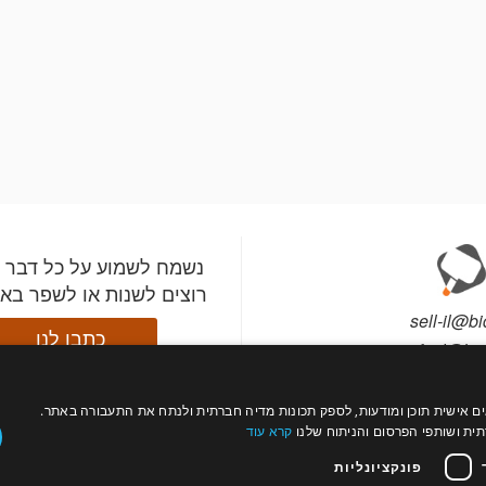
נשמח לשמוע על כל דבר 
רוצים לשנות או לשפר בא
sell-il@bi
כתבו לנו
info-il@bid
עול כהלכה, להתאים אישית תוכן ומודעות, לספק תכונות מדיה חברתית ולנתח את התעבורה באתר.
התקינו את אפליקציית ב
עקבו
רה?
צור קשר
ת ושותפי הפרסום והניתוח שלנו
קרא עוד
השתתפו במכירות מהטלפ
אחרינו
תי מכירות
פרטים
וקבלו התראות לפני שהפ
פונקציונליות