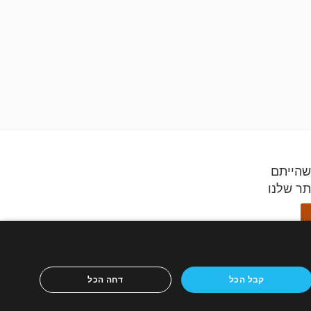
שהייתם
תר שלנו
ידספיריט,
קבל הכל
דחה הכל
ון הנייד
ריטים