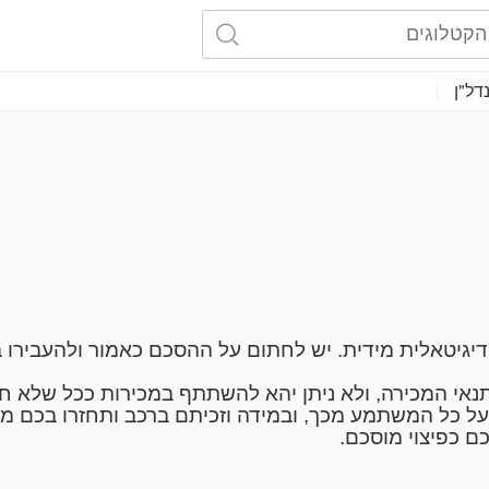
דל"ן
גיטאלית מידית. יש לחתום על ההסכם כאמור ולהעבירו בח
נאי המכירה, ולא ניתן יהא להשתתף במכירות ככל שלא 
 על כל המשתמע מכך, ובמידה וזכיתם ברכב ותחזרו בכם מז
 יש להעביר למשרדנו צילום קריא של תו הסחר בצירוף ת
 כי לא יתאפשר שינוי שם הקונה לאחר ביצוע הרכישה.