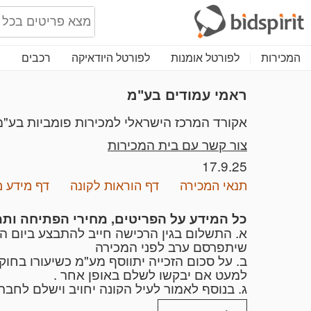
המכירות
לפורטל אומנות
לפורטל היודאיקה
רכבים
נ
ראמי עמודים בע"מ
אקורד המרכז הישראלי למכירות פומביות בע"מ
צור קשר עם בית המכירות
17.9.25
תנאי המכירה
דף הוראות לקונה
דף מידע 
כל המידע על הפריטים, מחירי הפתיחה ותמונות יעלו ביומיo הקרובים- שימו לב המכירה מתנהלת בד
א. התשלום בגין הרכישה חייב להתבצע ביום ה
שיתפרסם ערב לפני המכירה
ב. על סכום הזכייה יתווסף מע"מ כשיעורו בח
למעט אם יבקשו לשלם באופן אחר .
בתוספת מע"מ כחוק. עמלת כרוז תהא חלק מתמו