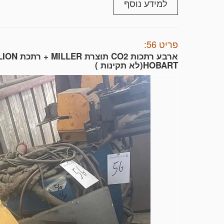
למידע נוסף
ד. ניתן לבצע , תשלום בהעברה בנקאית או בכ
ה. קיימת אפשרות לשלם בכרטיסי אשראי.(תיגב
פר
לגבות באמצעות כרטיס האשראי את כול תמור
פריט 56:
HOBART(לא תקינות )