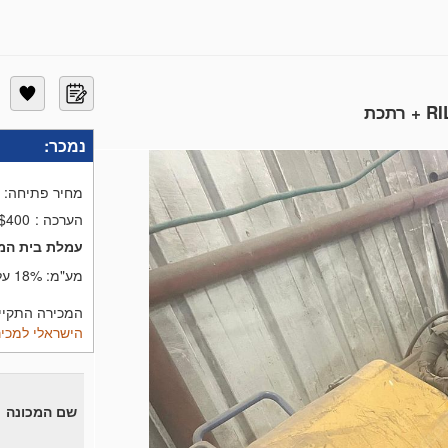
רטיס אשראי .
ה עמלת אשראי) אולם לא יהיה בכך בכדי לחייב את אקורד 
טי כרטיס אשראי לביטחון ולא שילם תוך 5 ימים ממועד הרכישה מוותר מראש על ז
ת הרכישה.
ארבע רתכות CO2 תוצרת MILLER + רתכת RILION + רתכת
נמכר:
מחיר פתיחה:
הערכה
:
 $400
עמלת בית המ
מע"מ:
18%
על
המכירה התקיימה בתאריך 5
הישראלי למכיר
שם המכונה