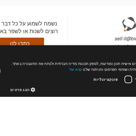
נשמח לשמוע על כל דבר 
רוצים לשנות או לשפר בא
sell-il@bi
כתבו לנו
info-il@bid
עול כהלכה, להתאים אישית תוכן ומודעות, לספק תכונות מדיה חברתית ולנתח את התעבורה באתר.
התקינו את אפליקציית ב
עקבו
רה?
צור קשר
ת ושותפי הפרסום והניתוח שלנו
קרא עוד
השתתפו במכירות מהטלפ
אחרינו
תי מכירות
פרטים
וקבלו התראות לפני שהפ
פונקציונליות
החשובים לכם עולים למ
הצג פרטים
ת
מדיניות פרטיות
מדיניות עוגיות
נגישות
אודות
מוצר
© bidspirit. כל הזכויות שמורות