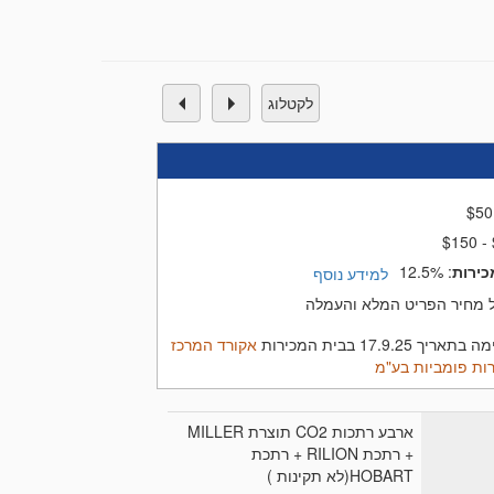
להפעיל אמצעי זה יצוין כי לקוח המשאיר
כותו לשלם את המקדמה באמצעי אחר ואקורד תהיה רשאית
לקטלוג
$
50
$150 -
כירות
:
12.5%
למידע נוסף
 מחיר הפריט המלא והעמלה
17.9.2 בבית המכירות
אקורד המרכז
ות פומביות בע"מ
ארבע רתכות CO2 תוצרת MILLER
+ רתכת RILION + רתכת
HOBART(לא תקינות )