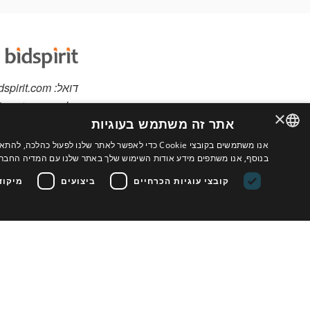
דואל:
dspirit.com
טלפון:
spirit.com
×
אתר זה משתמש בעוגיות
אנו משתמשים בקובצי Cookie כדי לאפשר לאתר שלנו לפ
יש לכם פריטים למכי
ENGLISH
בנוסף, אנו משתפים מידע אודות השימוש שלך באתר שלנו עם המדיה החברתי
אתר מותאם אישית לב
FRENCH
קובצי עוגיות הכרחיים
ביצועים
מיקוד
נוספים
ITALIAN
HEBREW
תנאי השימוש בשירו
GERMAN
SPANISH