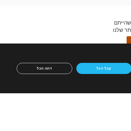
שהייתם
תר שלנו
ידספיריט,
קבל הכל
דחה הכל
ון הנייד
ריטים
כירה
אתר לבית מכירות