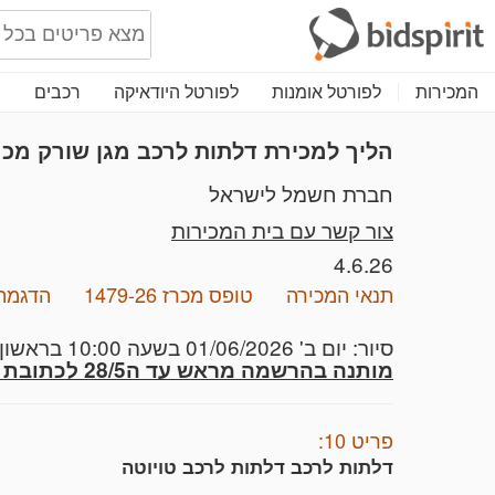
המכירות
לפורטל אומנות
לפורטל היודאיקה
רכבים
נ
הליך למכירת דלתות לרכב מגן שורק מכרז מס' 
חברת חשמל לישראל
צור קשר עם בית המכירות
4.6.26
תנאי המכירה
טופס מכרז 1479-26
הדגמת
סיור: יום ב' 01/06/2026 בשעה 10:00 בראשון לציון רחוב המדע 1,
מותנה בהרשמה מראש עד ה28/5 לכתובת מייל daniel.bardavid@iec.co.il
פריט 10:
דלתות לרכב דלתות לרכב טויוטה