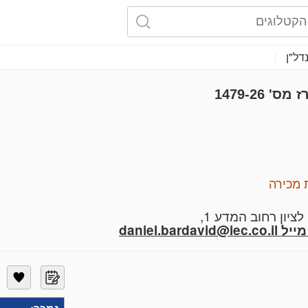
דל"ן
1479-26
 מכירה